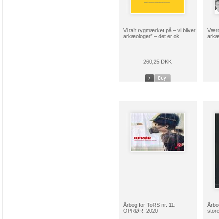
Vi ta’r rygmærket på – vi bliver
Værd
arkæologer” – det er ok
arkæ
260,25 DKK
Årbog for ToRS nr. 11:
Årbo
OPRØR, 2020
stor